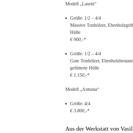
Modell „Laurin“
Größe: 1/2 – 4/4
Massive Tonhölzer, Ebenholzgriffb
Hülle
€ 900,-*
Größe: 1/2 – 4/4
Gute Tonhölzer, Ebenholzbestandt
gefütterte Hülle
€ 1.150,-*
Modell „Antonia“
Größe: 4/4
€ 3.800,-*
Aus der Werkstatt von Vasi