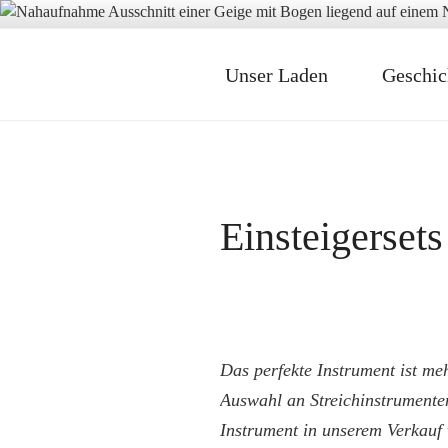
Zum
Inhalt
springen
Unser Laden
Geschic
CARSTEN F
Geigenbauer in Hamburg
Einsteigersets
Das perfekte Instrument ist me
Auswahl an Streichinstrumenten
Instrument in unserem Verkauf w